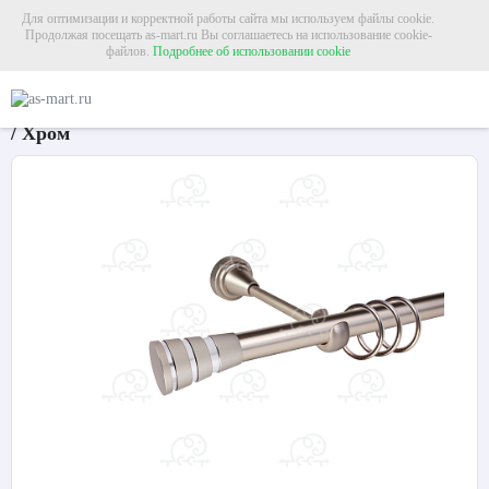
Для оптимизации и корректной работы сайта мы используем файлы cookie.
Продолжая посещать as-mart.ru Вы соглашаетесь на использование cookie-
файлов.
Подробнее об использовании cookie
Главная
Карнизы
Металлические карнизы
Карниз для штор однорядный «
Карниз для штор однорядный «Пегас» Ø19Г Сатин
/ Хром