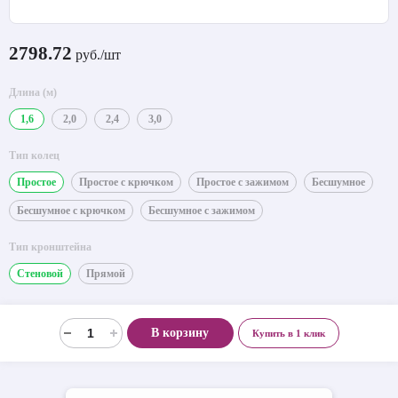
2798.72
руб./шт
Длина (м)
1,6
2,0
2,4
3,0
Тип колец
Простое
Простое с крючком
Простое с зажимом
Бесшумное
Бесшумное с крючком
Бесшумное с зажимом
Тип кронштейна
Стеновой
Прямой
В корзину
Купить в 1 клик