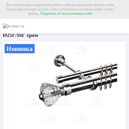
Для оптимизации и корректной работы сайта мы используем файлы cookie.
Продолжая посещать as-mart.ru Вы соглашаетесь на использование cookie-
файлов.
Подробнее об использовании cookie
Главная
Карнизы
Металлические карнизы
Карниз для штор двухрядный «
Карниз для штор двухрядный «Кастилия»
Ø25Г/16Г хром
Новинка