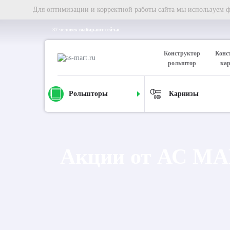
Для оптимизации и корректной работы сайта мы используем фа
37 человек выбирают сейчас
Конструктор
Конс
рольштор
ка
Рольшторы
Карнизы
Главная
Акции
Акции от АС М