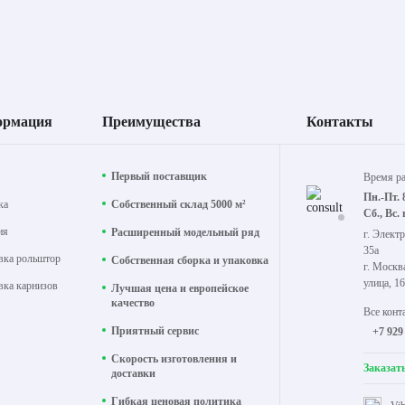
ормация
Преимущества
Контакты
Первый поставщик
Время р
Пн.-Пт. 
ка
Собственный склад 5000 м²
Сб., Вс.
ия
Расширенный модельный ряд
г. Электр
35а
вка рольштор
Собственная сборка и упаковка
г. Москв
улица, 16
вка карнизов
Лучшая цена и европейское
качество
Все конт
Приятный сервис
+7 929
Скорость изготовления и
Заказат
доставки
Гибкая ценовая политика