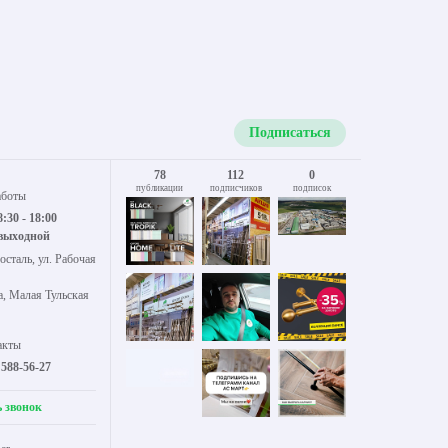
Подписаться
78
112
0
публикации
подписчиков
подписок
аботы
8:30 - 18:00
 выходной
осталь, ул. Рабочая
а, Малая Тульская
акты
 588-56-27
ь звонок