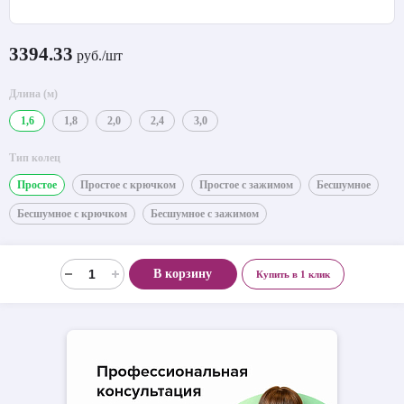
3394.33
руб./шт
Длина (м)
1,6
1,8
2,0
2,4
3,0
Тип колец
Простое
Простое с крючком
Простое с зажимом
Бесшумное
Бесшумное с крючком
Бесшумное с зажимом
В корзину
Купить в 1 клик