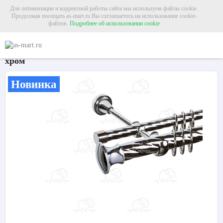
Для оптимизации и корректной работы сайта мы используем файлы cookie.
Продолжая посещать as-mart.ru Вы соглашаетесь на использование cookie-
файлов.
Подробнее об использовании cookie
Главная
Карнизы
Металлические карнизы
Карниз для штор двухрядный 
Карниз для штор двухрядный «Пьемонт» Ø25К/16К
хром
Новинка