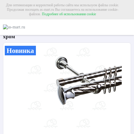
Для оптимизации и корректной работы сайта мы используем файлы cookie.
Продолжая посещать as-mart.ru Вы соглашаетесь на использование cookie-
файлов.
Подробнее об использовании cookie
Главная
Карнизы
Металлические карнизы
Карниз для штор двухрядный 
Карниз для штор двухрядный «Пьемонт» Ø25К/16К
хром
Новинка