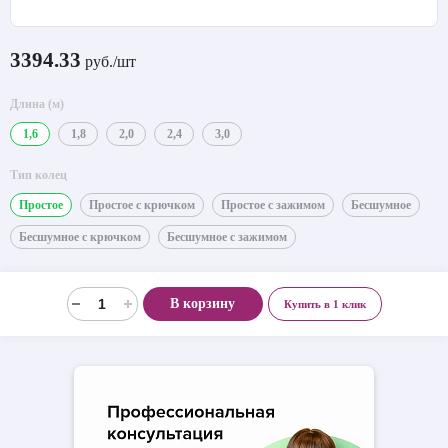
3394.33
руб./шт
Длина (м)
1,6
1,8
2,0
2,4
3,0
Тип колец
Простое
Простое с крючком
Простое с зажимом
Бесшумное
Бесшумное с крючком
Бесшумное с зажимом
В корзину
Купить в 1 клик