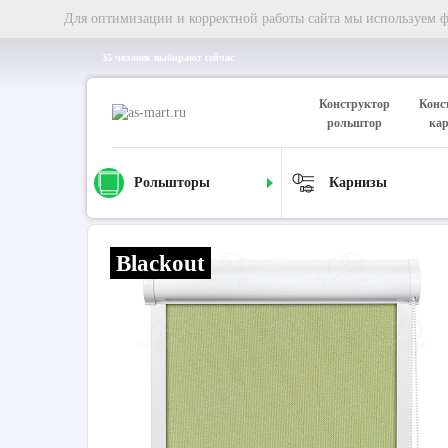
Для оптимизации и корректной работы сайта мы используем фа
35 человек выбирают сейчас
Конструктор
Конс
рольштор
ка
Рольшторы
Карнизы
Главная
Рольшторы
Кассетные рольшторы
Рулонная
Blackout