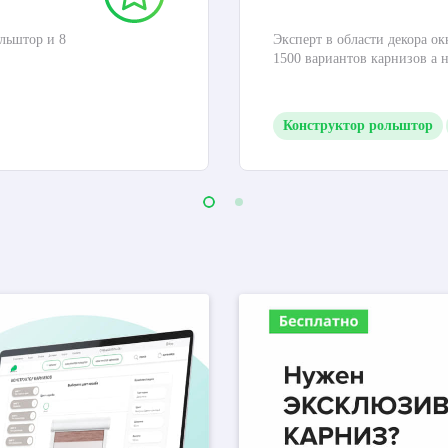
льштор и 8
Эксперт в области декора ок
1500 вариантов карнизов а 
Конструктор рольштор