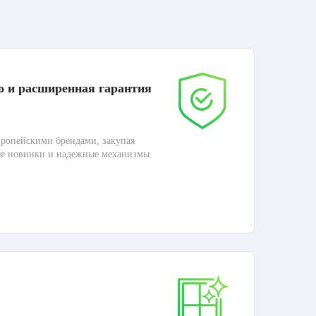
о и расширенная гарантия
До
ропейскими брендами, закупая
Дос
ые новинки и надежные механизмы.
П
Ка