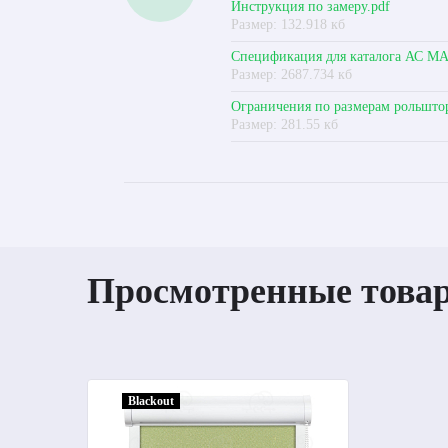
Инструкция по замеру.pdf
Размер: 132.918 кб
Спецификация для каталога АС МА
Размер: 2687.734 кб
Ограничения по размерам рольшто
Размер: 281.55 кб
Просмотренные това
Blackout