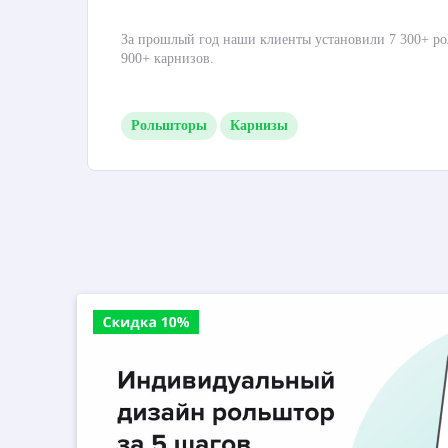
За прошлый год наши клиенты установили 7 300+ ро
900+ карнизов.
Рольшторы
Карнизы