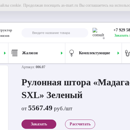
йлы cookie. Продолжая посещать as-mart.ru Вы соглашаетесь на использ
+7 929 5
труктор
Заказать 
рнизов
Жалюзи
Комплектующие
 штора «Мадагаскар SXL» Зеленый в коробе
Артикул:
006.07
Рулонная штора «Мадага
SXL» Зеленый
5567.49
от
руб./шт
Заказать
Рассчитать