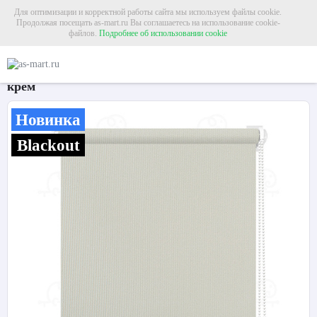
Для оптимизации и корректной работы сайта мы используем файлы cookie.
Продолжая посещать as-mart.ru Вы соглашаетесь на использование cookie-
файлов.
Подробнее об использовании cookie
Главная
Рольшторы
Рольшторы блэкаут
Рулонная штора «Мадагаскар XL
Рулонная штора «Мадагаскар XL» Фисташковый
крем
Новинка
Blackout