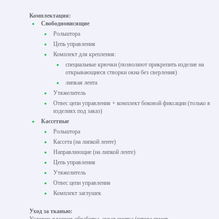
Комплектация:
Свободновисящие
Рольштора
Цепь управления
Комплект для крепления:
специальные крючки (позволяют прикрепить изделие на
открывающиеся створки окна без сверления)
липкая лента
Утяжелитель
Отвес цепи управления + комплект боковой фиксации (только в
изделиях под заказ)
Кассетные
Рольштора
Кассета (на липкой ленте)
Направляющие (на липкой ленте)
Цепь управления
Утяжелитель
Отвес цепи управления
Комплект заглушек
Уход за тканью: