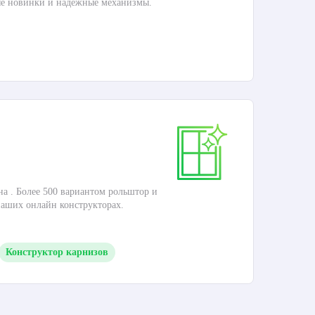
ые новинки и надежные механизмы.
П
Ка
на . Более 500 вариантом рольштор и
Это
наших онлайн конструкторах.
кар
Конструктор карнизов
П