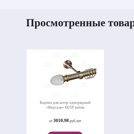
Просмотренные това
Карниз для штор однорядный
«Версаль» Ø25Р антик
3010.98
от
руб./шт