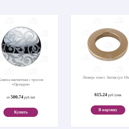
Люверс пласт. Антик (уп 10
Клипса магнитная с тросом
«Орхидея»
615.24
руб./упак
500.74
от
руб./шт
В корзину
Купить