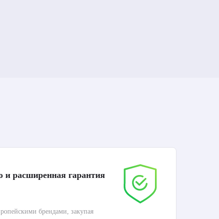
о и расширенная гарантия
До
ропейскими брендами, закупая
Дос