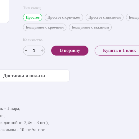
Тип колец
Простое
Простое с крючком
Простое с зажимом
Бесш
Бесшумное с крючком
Бесшумное с зажимом
Количество
В корзину
Купить в 1 клик
Доставка и оплата
к - 1 пара;
т.;
в длиной от 2,4м - 3 шт.);
ажимом - 10 шт./м. пог.