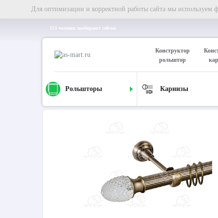
Для оптимизации и корректной работы сайта мы используем фа
153 человек выбирают сейчас
Конструктор
Конс
рольштор
ка
Рольшторы
Карнизы
Главная
Карнизы
Металлические карнизы
Карниз д