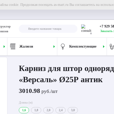
йлы cookie. Продолжая посещать as-mart.ru Вы соглашаетесь на использ
+7 929 5
труктор
Заказать 
рнизов
Жалюзи
Комплектующие
ля штор однорядный «Версаль» Ø25Р антик
Карниз для штор одноря
«Версаль» Ø25Р антик
3010.98
руб./шт
Длина (м)
1,6
1,8
2,0
2,4
3,0