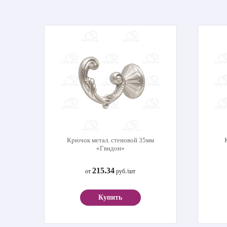
Крючок метал. стеновой 35мм
«Гвидон»
215.34
от
руб./шт
Купить