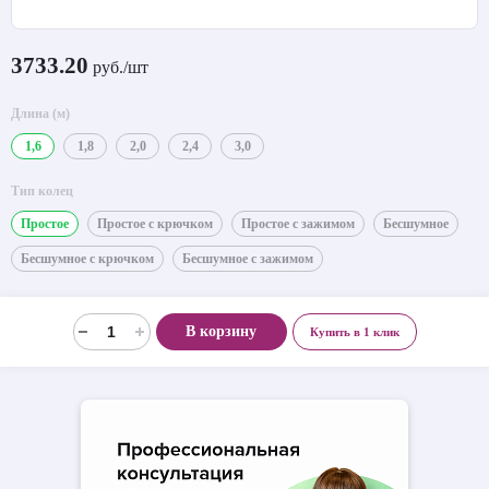
3733.20
руб./шт
Длина (м)
1,6
1,8
2,0
2,4
3,0
Тип колец
Простое
Простое с крючком
Простое с зажимом
Бесшумное
Бесшумное с крючком
Бесшумное с зажимом
В корзину
Купить в 1 клик