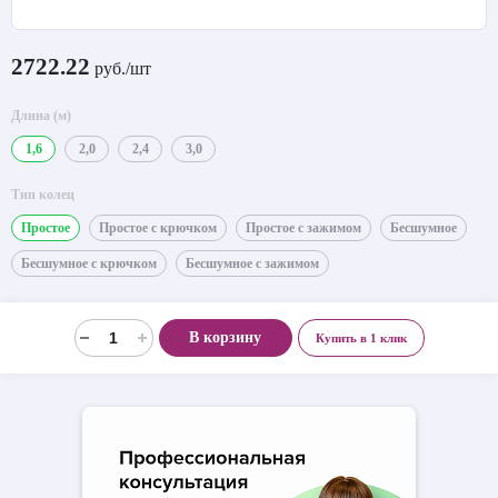
2722.22
руб./шт
Длина (м)
1,6
2,0
2,4
3,0
Тип колец
Простое
Простое с крючком
Простое с зажимом
Бесшумное
Бесшумное с крючком
Бесшумное с зажимом
В корзину
Купить в 1 клик