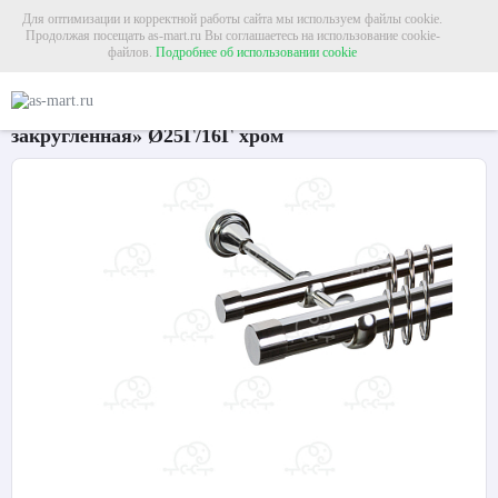
Для оптимизации и корректной работы сайта мы используем файлы cookie.
Продолжая посещать as-mart.ru Вы соглашаетесь на использование cookie-
файлов.
Подробнее об использовании cookie
Главная
Карнизы
Металлические карнизы
Карниз для штор двухрядный «
Карниз для штор двухрядный «Заглушка
закругленная» Ø25Г/16Г хром