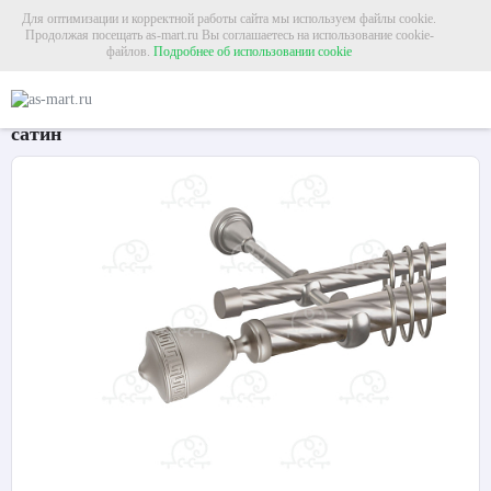
Для оптимизации и корректной работы сайта мы используем файлы cookie.
Продолжая посещать as-mart.ru Вы соглашаетесь на использование cookie-
файлов.
Подробнее об использовании cookie
Главная
Карнизы
Металлические карнизы
Карниз для штор двухрядный «
Карниз для штор двухрядный «Версус» Ø25К/16К
сатин