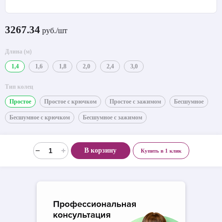
3267.34
руб./шт
Длина (м)
1,4
1,6
1,8
2,0
2,4
3,0
Тип колец
Простое
Простое с крючком
Простое с зажимом
Бесшумное
Бесшумное с крючком
Бесшумное с зажимом
В корзину
Купить в 1 клик