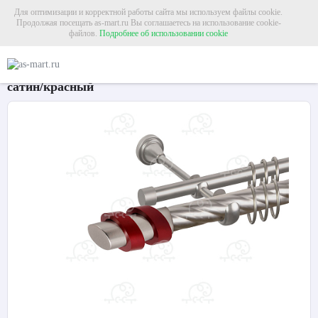
Для оптимизации и корректной работы сайта мы используем файлы cookie.
Продолжая посещать as-mart.ru Вы соглашаетесь на использование cookie-
файлов.
Подробнее об использовании cookie
Главная
Карнизы
Металлические карнизы
Карниз для штор двухрядный «
Карниз для штор двухрядный «Вена» Ø25К/16Г
сатин/красный