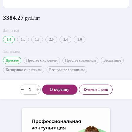
3384.27
руб./шт
Длина (м)
1,4
1,6
1,8
2,0
2,4
3,0
Тип колец
Простое
Простое с крючком
Простое с зажимом
Бесшумное
Бесшумное с крючком
Бесшумное с зажимом
В корзину
Купить в 1 клик