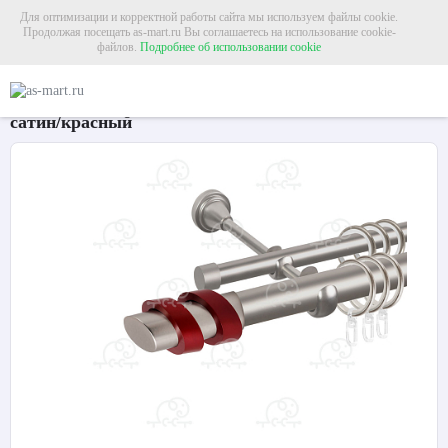
Для оптимизации и корректной работы сайта мы используем файлы cookie.
Продолжая посещать as-mart.ru Вы соглашаетесь на использование cookie-
файлов.
Подробнее об использовании cookie
Главная
Карнизы
Металлические карнизы
Карниз для штор двухрядный «
Карниз для штор двухрядный «Вена» Ø25Г/16Г
сатин/красный