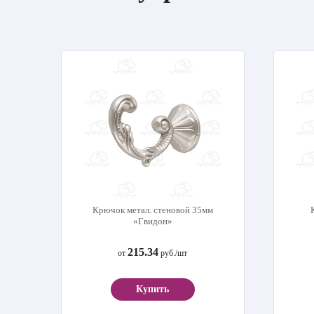
Крючок метал. стеновой 35мм
«Гвидон»
215.34
от
руб./шт
Купить