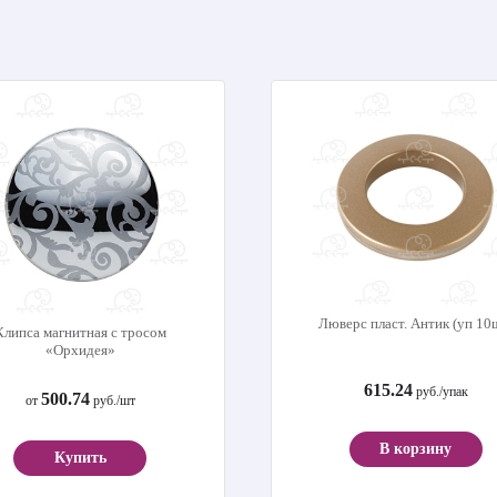
Люверс пласт. Антик (уп 10
Клипса магнитная с тросом
«Орхидея»
615.24
руб./упак
500.74
от
руб./шт
В корзину
Купить