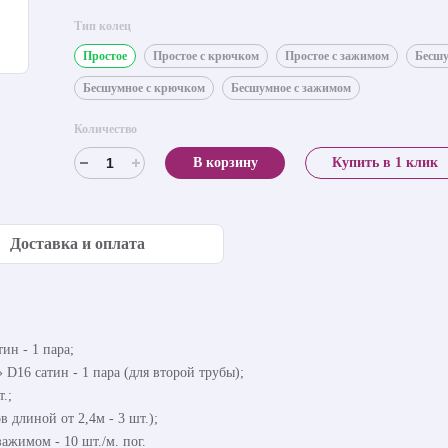
Тип колец
Простое
Простое с крючком
Простое с зажимом
Бесш
Бесшумное с крючком
Бесшумное с зажимом
Количество
В корзину
Купить в 1 клик
Доставка и оплата
ин - 1 пара;
D16 сатин - 1 пара (для второй трубы);
.;
в длиной от 2,4м - 3 шт.);
ажимом - 10 шт./м. пог.