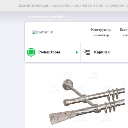
Для оптимизации и корректной работы сайта мы используем фа
0 человек выбирают сейчас
Конструктор
Конс
рольштор
ка
Рольшторы
Карнизы
Главная
Карнизы
Металлические карнизы
Карниз д