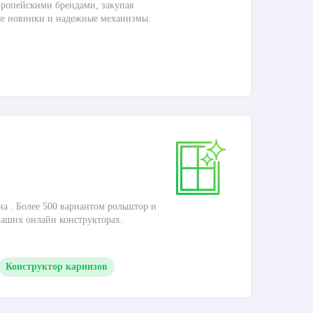
ропейскими брендами, закупая
Дос
ые новинки и надежные механизмы.
П
Ка
на . Более 500 вариантом рольштор и
Это
наших онлайн конструкторах.
кар
Конструктор карнизов
П