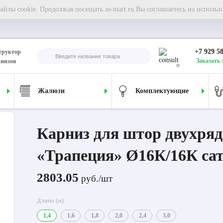
йлы cookie. Продолжая посещать as-mart.ru Вы соглашаетесь на использ
+7 929 5
труктор
Заказать 
рнизов
Жалюзи
Комплектующие
ля штор двухрядный «Трапеция» Ø16К/16К сатин
Карниз для штор двухря
«Трапеция» Ø16К/16К са
2803.05
руб./шт
Длина (м)
1,4
1,6
1,8
2,0
2,4
3,0