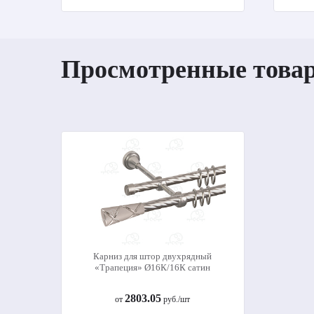
Просмотренные това
Карниз для штор двухрядный
«Трапеция» Ø16К/16К сатин
2803.05
от
руб./шт