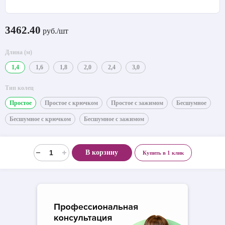
3462.40
руб./шт
Длина (м)
1,4
1,6
1,8
2,0
2,4
3,0
Тип колец
Простое
Простое с крючком
Простое с зажимом
Бесшумное
Бесшумное с крючком
Бесшумное с зажимом
В корзину
Купить в 1 клик