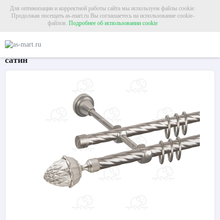
Для оптимизации и корректной работы сайта мы используем файлы cookie.
Продолжая посещать as-mart.ru Вы соглашаетесь на использование cookie-
файлов.
Подробнее об использовании cookie
Главная
Карнизы
Металлические карнизы
Карниз для штор двухрядный 
Карниз для штор двухрядный «Шишка» Ø16К/16К
сатин