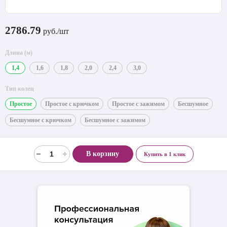
2786.79
руб./шт
Длина (м)
1,4
1,6
1,8
2,0
2,4
3,0
Тип колец
Простое
Простое с крючком
Простое с зажимом
Бесшумное
Бесшумное с крючком
Бесшумное с зажимом
В корзину
Купить в 1 клик