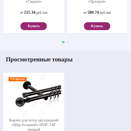
«Гвидон»
«Орхидея»
215.34
500.74
от
руб./шт
от
руб./шт
Купить
Купить
Просмотренные товары
Хит продаж
Карниз для штор двухрядный
«Шар большой» Ø19Г/19Г
чёрный