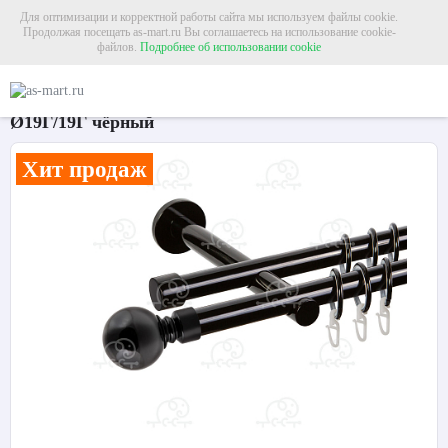
Для оптимизации и корректной работы сайта мы используем файлы cookie.
Продолжая посещать as-mart.ru Вы соглашаетесь на использование cookie-
файлов.
Подробнее об использовании cookie
Главная
Карнизы
Металлические карнизы
Карниз для штор двухрядный 
Карниз для штор двухрядный «Шар большой»
Ø19Г/19Г чёрный
Хит продаж