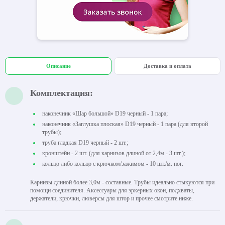
Описание
Доставка и оплата
Комплектация:
наконечник «Шар большой» D19 черный - 1 пара;
наконечник «Заглушка плоская» D19 черный - 1 пара (для второй
трубы);
труба гладкая D19 черный - 2 шт.;
кронштейн - 2 шт. (для карнизов длиной от 2,4м - 3 шт.);
кольцо либо кольцо с крючком/зажимом - 10 шт./м. пог.
Карнизы длиной более 3,0м - составные. Трубы идеально стыкуются при
помощи соединителя. Аксессуары для эркерных окон, подхваты,
держатели, крючки, люверсы для штор и прочее смотрите ниже.