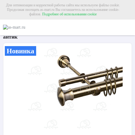
Для оптимизации и корректной работы сайта мы используем файлы cookie.
Продолжая посещать as-mart.ru Вы соглашаетесь на использование cookie-
файлов.
Подробнее об использовании cookie
Главная
Карнизы
Металлические карнизы
Карниз для штор двухрядный «
Карниз для штор двухрядный «Пьемонт» Ø25Г/16Г
антик
Новинка