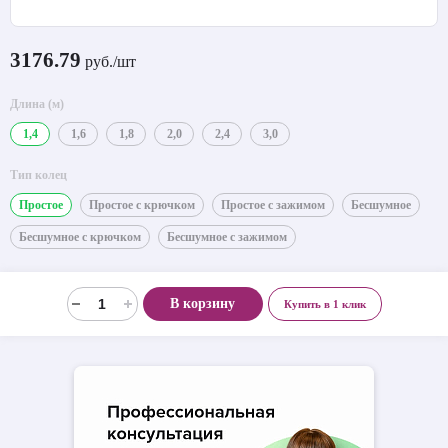
3176.79
руб./шт
Длина (м)
1,4
1,6
1,8
2,0
2,4
3,0
Тип колец
Простое
Простое с крючком
Простое с зажимом
Бесшумное
Бесшумное с крючком
Бесшумное с зажимом
В корзину
Купить в 1 клик