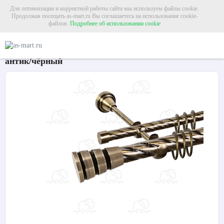
Для оптимизации и корректной работы сайта мы используем файлы cookie.
Продолжая посещать as-mart.ru Вы соглашаетесь на использование cookie-
файлов.
Подробнее об использовании cookie
Главная
Карнизы
Металлические карнизы
Карниз для штор двухрядный «
Карниз для штор двухрядный «Пегас» Ø25К/16К
антик/чёрный