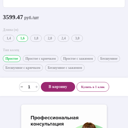
3599.47
руб./шт
Длина (м)
1,4
1,6
1,8
2,0
2,4
3,0
Тип колец
Простое
Простое с крючком
Простое с зажимом
Бесшумное
Бесшумное с крючком
Бесшумное с зажимом
В корзину
Купить в 1 клик