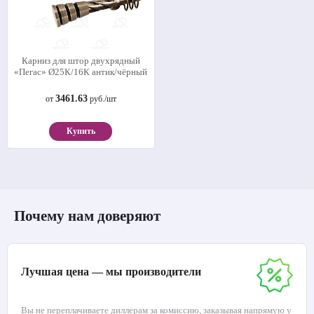
Карниз для штор двухрядный
«Пегас» Ø25К/16К антик/чёрный
3461.63
от
руб./шт
Купить
Почему нам доверяют
Лучшая цена — мы производители
Вы не переплачиваете диллерам за комиссию, заказывая напрямую у