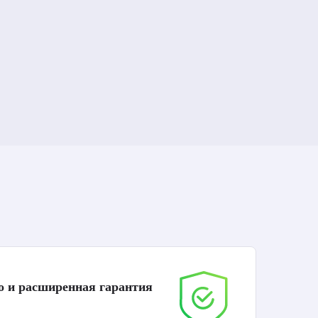
о и расширенная гарантия
До