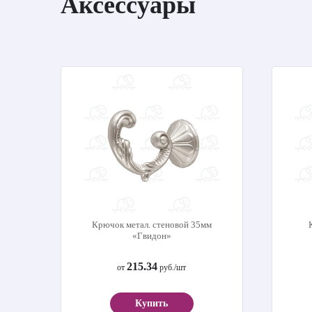
Аксессуары
Крючок метал. стеновой 35мм
«Гвидон»
215.34
от
руб./шт
Купить