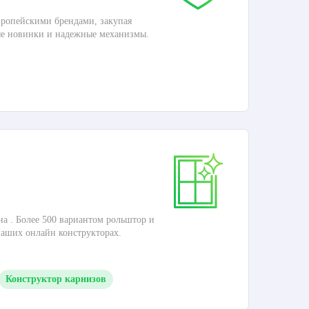
ропейскими брендами, закупая
Дос
ые новинки и надежные механизмы.
П
Ка
на . Более 500 вариантом рольштор и
Это
наших онлайн конструкторах.
кар
Конструктор карнизов
П