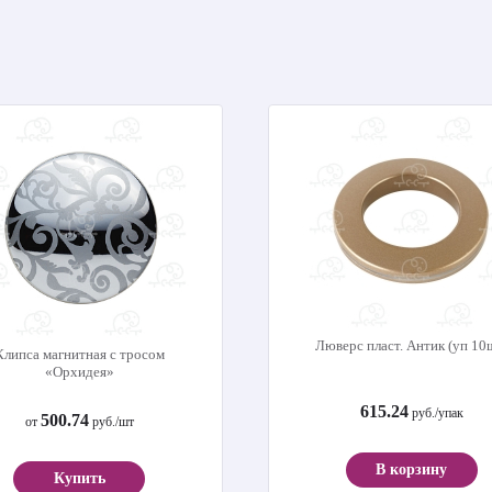
Люверс пласт. Антик (уп 10
Клипса магнитная с тросом
«Орхидея»
615.24
руб./упак
500.74
от
руб./шт
В корзину
Купить