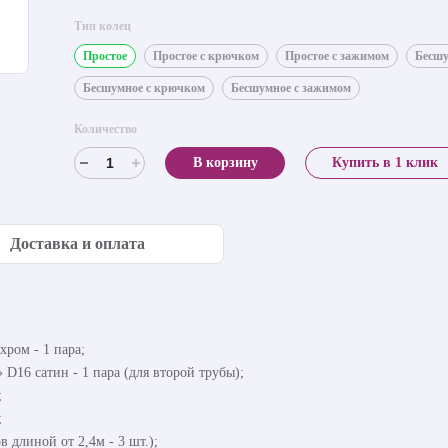
Тип колец
Простое
Простое с крючком
Простое с зажимом
Бесш
Бесшумное с крючком
Бесшумное с зажимом
Количество
В корзину
Купить в 1 клик
Доставка и оплата
хром - 1 пара;
D16 сатин - 1 пара (для второй трубы);
;
;
в длиной от 2,4м - 3 шт.);