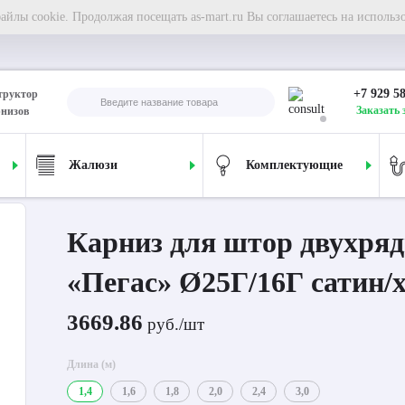
йлы cookie. Продолжая посещать as-mart.ru Вы соглашаетесь на использ
+7 929 5
труктор
Заказать 
рнизов
Жалюзи
Комплектующие
ля штор двухрядный «Пегас» Ø25Г/16Г сатин/хром
Карниз для штор двухря
«Пегас» Ø25Г/16Г сатин/
3669.86
руб./шт
Длина (м)
1,4
1,6
1,8
2,0
2,4
3,0