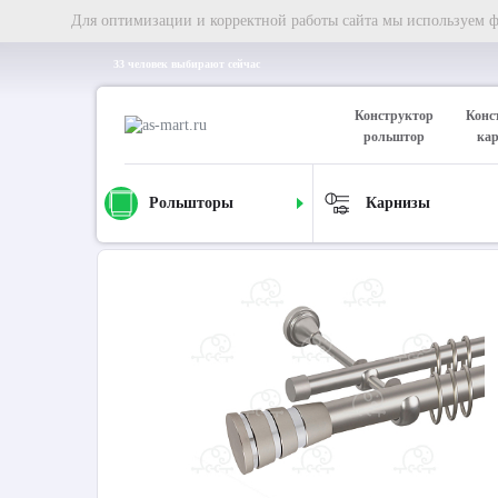
Для оптимизации и корректной работы сайта мы используем фа
33 человек выбирают сейчас
Конструктор
Конс
рольштор
ка
Рольшторы
Карнизы
Главная
Карнизы
Металлические карнизы
Карниз д