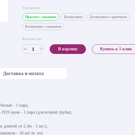
Тип колец
Простое с зажимом
Бесшумное
Бесшумное с крючком
Бесшумное с зажимом
Количество
В корзину
Купить в 1 клик
Доставка и оплата
белый - 1 пара;
 D19 хром - 1 пара (для второй трубы);
в длиной от 2,4м - 3 шт.);
ажимом - 10 шт./м. пог.