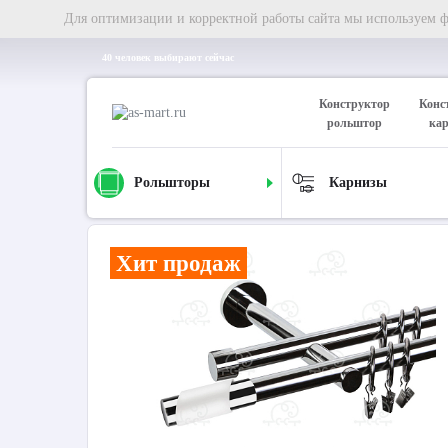
Для оптимизации и корректной работы сайта мы используем фа
40 человек выбирают сейчас
Конструктор
Конс
рольштор
ка
Рольшторы
Карнизы
Главная
Карнизы
Металлические карнизы
Карниз д
Хит продаж