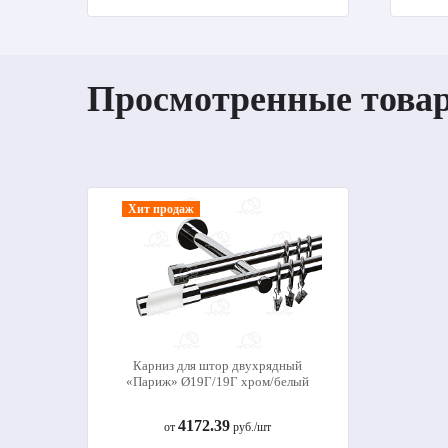
Просмотренные това
Хит продаж
Карниз для штор двухрядный
«Париж» Ø19Г/19Г хром/белый
4172.39
от
руб./шт