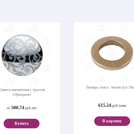
Люверс пласт. Антик (уп 10
Клипса магнитная с тросом
«Орхидея»
615.24
руб./упак
500.74
от
руб./шт
В корзину
Купить