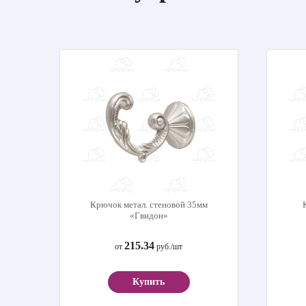
Крючок метал. стеновой 35мм
«Гвидон»
215.34
от
руб./шт
Купить