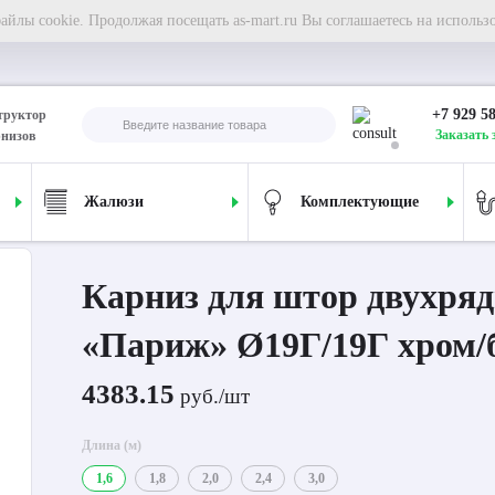
йлы cookie. Продолжая посещать as-mart.ru Вы соглашаетесь на использ
+7 929 5
труктор
Заказать 
рнизов
Жалюзи
Комплектующие
ля штор двухрядный «Париж» Ø19Г/19Г хром/белый
Карниз для штор двухря
«Париж» Ø19Г/19Г хром/
4383.15
руб./шт
Длина (м)
1,6
1,8
2,0
2,4
3,0