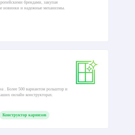
ропейскими брендами, закупая
Дос
ые новинки и надежные механизмы.
П
Ка
на . Более 500 вариантом рольштор и
Это
наших онлайн конструкторах.
кар
Конструктор карнизов
П