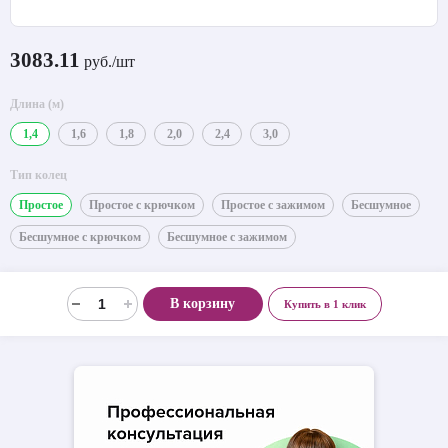
3083.11
руб./шт
Длина (м)
1,4
1,6
1,8
2,0
2,4
3,0
Тип колец
Простое
Простое с крючком
Простое с зажимом
Бесшумное
Бесшумное с крючком
Бесшумное с зажимом
В корзину
Купить в 1 клик