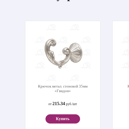
Крючок метал. стеновой 35мм
«Гвидон»
215.34
от
руб./шт
Купить