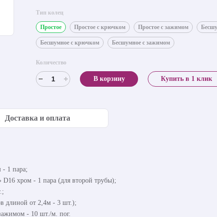
Тип колец
Простое
Простое с крючком
Простое с зажимом
Бесш
Бесшумное с крючком
Бесшумное с зажимом
Количество
В корзину
Купить в 1 клик
Доставка и оплата
- 1 пара;
 D16 хром - 1 пара (для второй трубы);
.;
в длиной от 2,4м - 3 шт.);
ажимом - 10 шт./м. пог.