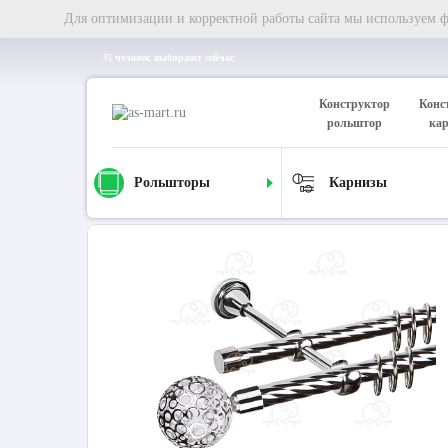
Для оптимизации и корректной работы сайта мы используем фа
35 человек выбирают сейчас
Конструктор
Конс
рольштор
ка
Рольшторы
Карнизы
Главная
Карнизы
Металлические карнизы
Карниз д