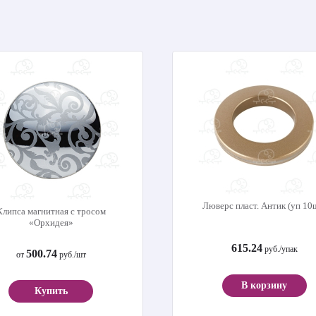
Люверс пласт. Антик (уп 10
Клипса магнитная с тросом
«Орхидея»
615.24
руб./упак
500.74
от
руб./шт
В корзину
Купить