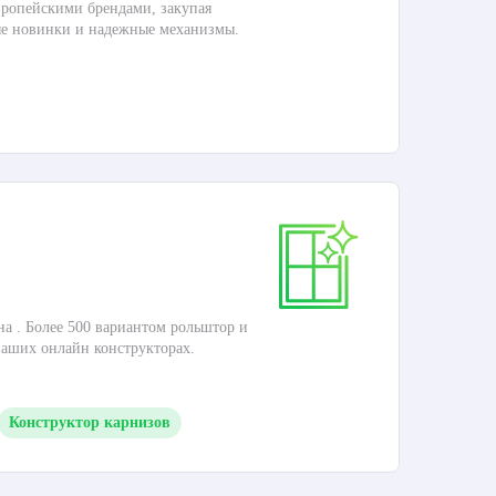
ропейскими брендами, закупая
Дос
ые новинки и надежные механизмы.
П
Ка
на . Более 500 вариантом рольштор и
Это
наших онлайн конструкторах.
кар
Конструктор карнизов
П