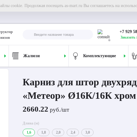
йлы cookie. Продолжая посещать as-mart.ru Вы соглашаетесь на использ
+7 929 5
труктор
Заказать 
рнизов
Жалюзи
Комплектующие
ля штор двухрядный «Метеор» Ø16К/16К хром
Карниз для штор двухря
«Метеор» Ø16К/16К хром
2660.22
руб./шт
Длина (м)
1,6
1,8
2,0
2,4
3,0