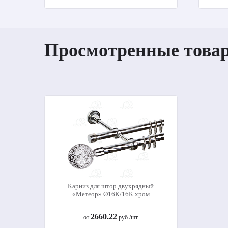
Просмотренные това
Карниз для штор двухрядный
«Метеор» Ø16К/16К хром
2660.22
от
руб./шт