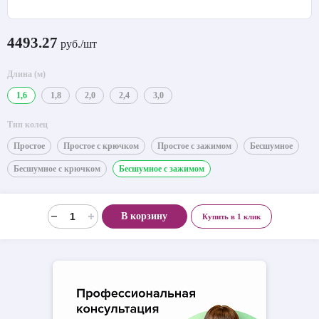
4493.27
руб./шт
Длина (м)
1,6
1,8
2,0
2,4
3,0
Тип колец
Простое
Простое с крючком
Простое с зажимом
Бесшумное
Бесшумное с крючком
Бесшумное с зажимом
В корзину
Купить в 1 клик