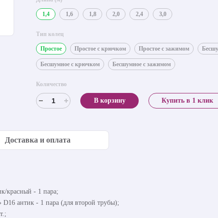
1,4
1,6
1,8
2,0
2,4
3,0
Тип колец
Простое
Простое с крючком
Простое с зажимом
Бесш
Бесшумное с крючком
Бесшумное с зажимом
Количество
В корзину
Купить в 1 клик
Доставка и оплата
к/красный - 1 пара;
 D16 антик - 1 пара (для второй трубы);
т.;