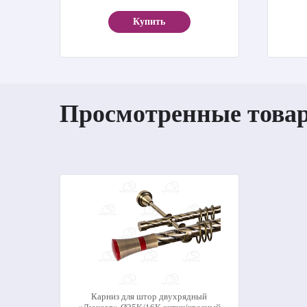
Купить
Просмотренные това
Карниз для штор двухрядный