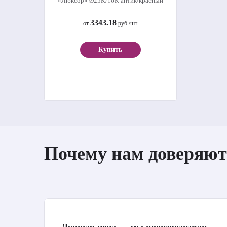
«Люксор» Ø25К/16К антик/красный
3343.18
от
руб./шт
Купить
Почему нам доверяют