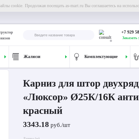
йлы cookie. Продолжая посещать as-mart.ru Вы соглашаетесь на использ
+7 929 5
труктор
Заказать 
рнизов
Жалюзи
Комплектующие
ля штор двухрядный «Люксор» Ø25К/16К антик/красный
Карниз для штор двухря
«Люксор» Ø25К/16К анти
красный
3343.18
руб./шт
Длина (м)