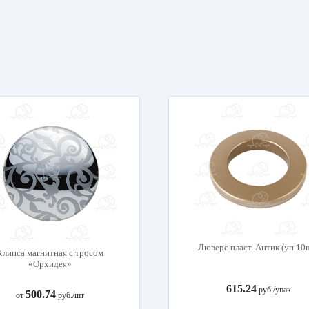
Люверс пласт. Антик (уп 10
Клипса магнитная с тросом
«Орхидея»
615.24
руб./упак
500.74
от
руб./шт