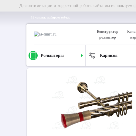
Для оптимизации и корректной работы сайта мы используем фа
31 человек выбирает сейчас
Конструктор
Конс
рольштор
ка
Рольшторы
Карнизы
Главная
Карнизы
Металлические карнизы
Карниз д