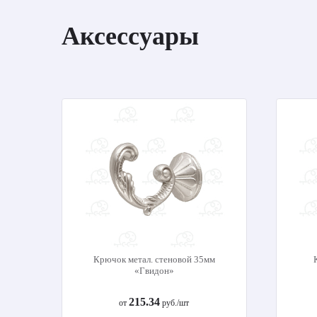
Аксессуары
Крючок метал. стеновой 35мм
«Гвидон»
215.34
от
руб./шт