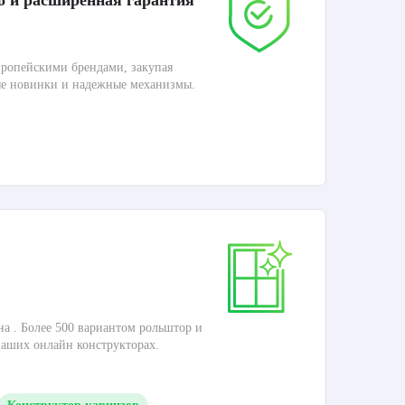
о и расширенная гарантия
До
ропейскими брендами, закупая
Дос
ые новинки и надежные механизмы.
П
Ка
на . Более 500 вариантом рольштор и
Это
наших онлайн конструкторах.
кар