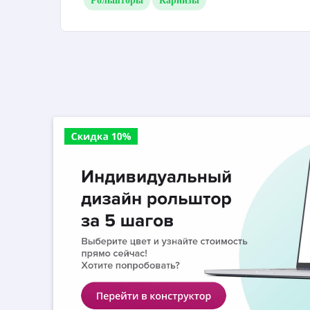
Рольшторы
Карнизы