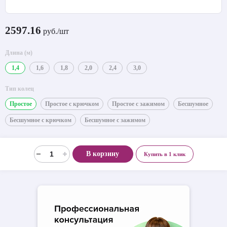
2597.16
руб./шт
Длина (м)
1,4
1,6
1,8
2,0
2,4
3,0
Тип колец
Простое
Простое с крючком
Простое с зажимом
Бесшумное
Бесшумное с крючком
Бесшумное с зажимом
В корзину
Купить в 1 клик