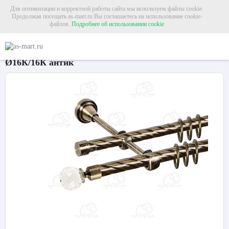
Для оптимизации и корректной работы сайта мы используем файлы cookie.
Продолжая посещать as-mart.ru Вы соглашаетесь на использование cookie-
файлов.
Подробнее об использовании cookie
Главная
Карнизы
Металлические карнизы
Карниз для штор двухрядный «
Карниз для штор двухрядный «Кристалл»
Ø16К/16К антик