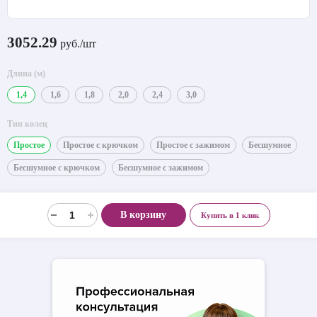
3052.29
руб./шт
Длина (м)
1,4
1,6
1,8
2,0
2,4
3,0
Тип колец
Простое
Простое с крючком
Простое с зажимом
Бесшумное
Бесшумное с крючком
Бесшумное с зажимом
В корзину
Купить в 1 клик