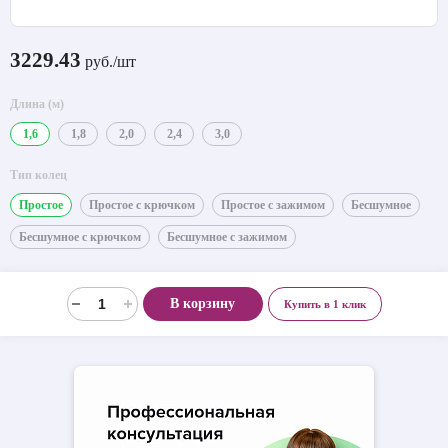
3229.43
руб./шт
Длина (м)
1,6
1,8
2,0
2,4
3,0
Тип колец
Простое
Простое с крючком
Простое с зажимом
Бесшумное
Бесшумное с крючком
Бесшумное с зажимом
В корзину
Купить в 1 клик