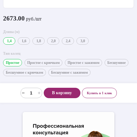
2673.00
руб./шт
Длина (м)
1,4
1,6
1,8
2,0
2,4
3,0
Тип колец
Простое
Простое с крючком
Простое с зажимом
Бесшумное
Бесшумное с крючком
Бесшумное с зажимом
В корзину
Купить в 1 клик