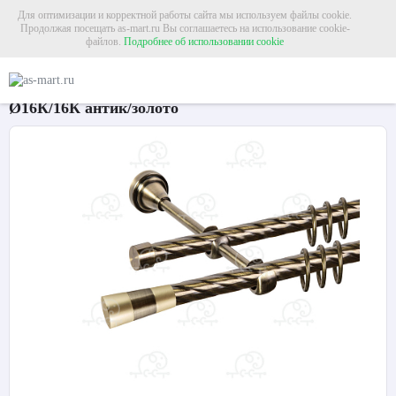
Для оптимизации и корректной работы сайта мы используем файлы cookie.
Продолжая посещать as-mart.ru Вы соглашаетесь на использование cookie-
файлов.
Подробнее об использовании cookie
Главная
Карнизы
Металлические карнизы
Карниз для штор двухрядный «К
Карниз для штор двухрядный «Конус 3-х цвет.»
Ø16К/16К антик/золото