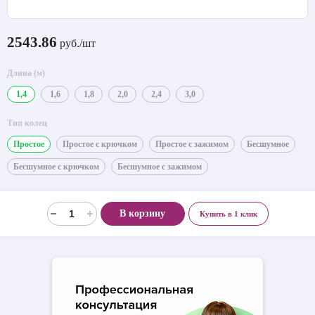
2543.86
руб./шт
Длина (м)
1,4
1,6
1,8
2,0
2,4
3,0
Тип колец
Простое
Простое с крючком
Простое с зажимом
Бесшумное
Бесшумное с крючком
Бесшумное с зажимом
В корзину
Купить в 1 клик