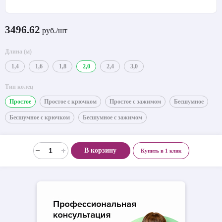
3496.62
руб./шт
Длина (м)
1,4
1,6
1,8
2,0
2,4
3,0
Тип колец
Простое
Простое с крючком
Простое с зажимом
Бесшумное
Бесшумное с крючком
Бесшумное с зажимом
В корзину
Купить в 1 клик