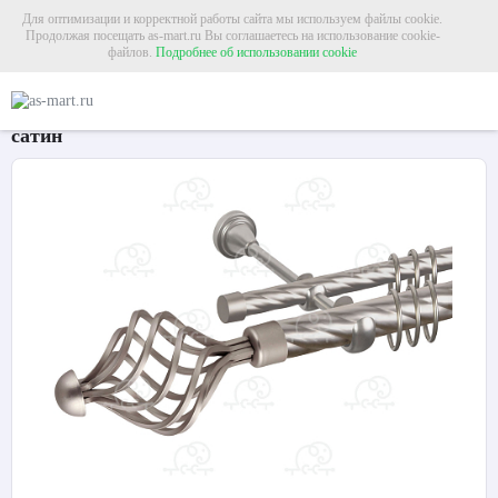
Для оптимизации и корректной работы сайта мы используем файлы cookie.
Продолжая посещать as-mart.ru Вы соглашаетесь на использование cookie-
файлов.
Подробнее об использовании cookie
Главная
Карнизы
Металлические карнизы
Карниз для штор двухрядный 
Карниз для штор двухрядный «Ажур» Ø25К/16К
сатин