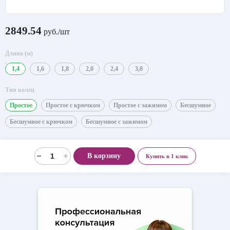
2849.54
руб./шт
Длина (м)
1,4
1,6
1,8
2,0
2,4
3,0
Тип колец
Простое
Простое с крючком
Простое с зажимом
Бесшумное
Бесшумное с крючком
Бесшумное с зажимом
В корзину
Купить в 1 клик