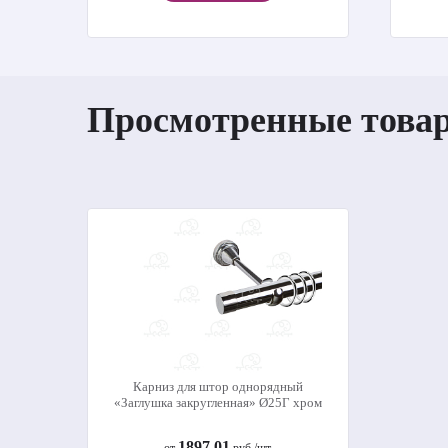
Просмотренные това
Карниз для штор однорядный
«Заглушка закругленная» Ø25Г хром
1897.01