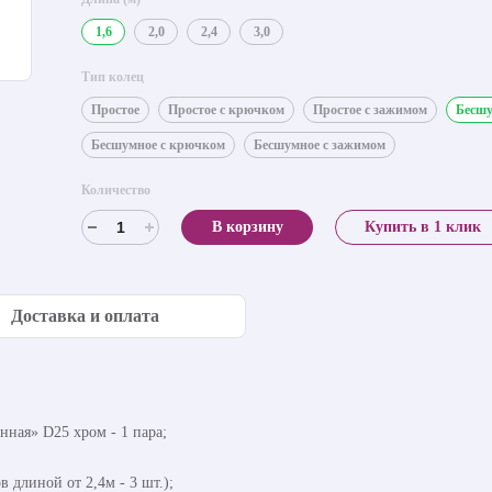
1,6
2,0
2,4
3,0
Тип колец
Простое
Простое с крючком
Простое с зажимом
Бесш
Бесшумное с крючком
Бесшумное с зажимом
Количество
В корзину
Купить в 1 клик
Доставка и оплата
нная» D25 хром - 1 пара;
в длиной от 2,4м - 3 шт.);