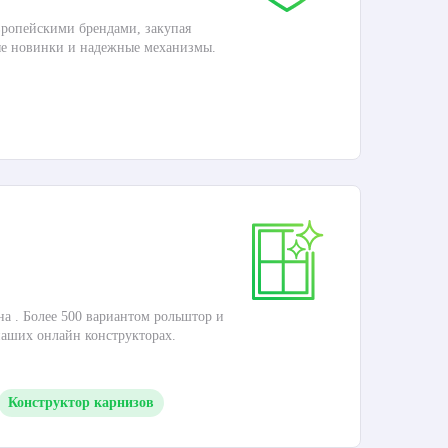
ропейскими брендами, закупая
Дос
ые новинки и надежные механизмы.
П
Ка
на . Более 500 вариантом рольштор и
Это
наших онлайн конструкторах.
кар
Конструктор карнизов
П