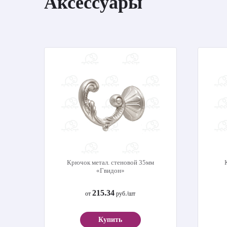
Аксессуары
Крючок метал. стеновой 35мм
«Гвидон»
215.34
от
руб./шт
Купить