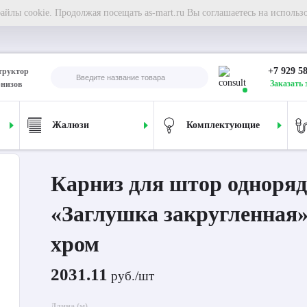
йлы cookie. Продолжая посещать as-mart.ru Вы соглашаетесь на использ
+7 929 5
труктор
Заказать 
рнизов
Жалюзи
Комплектующие
ля штор однорядный «Заглушка закругленная» Ø25Г хром
Карниз для штор одноря
«Заглушка закругленная
хром
2031.11
руб./шт
Длина (м)