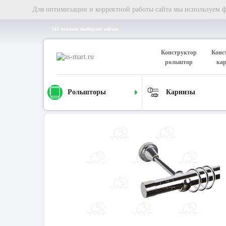
Для оптимизации и корректной работы сайта мы используем фа
141 человек выбирает сейчас
Конструктор
Конс
рольштор
ка
Рольшторы
Карнизы
Главная
Карнизы
Металлические карнизы
Карниз д