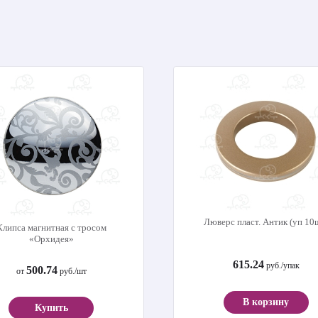
Люверс пласт. Антик (уп 10
Клипса магнитная с тросом
«Орхидея»
615.24
руб./упак
500.74
от
руб./шт
В корзину
Купить