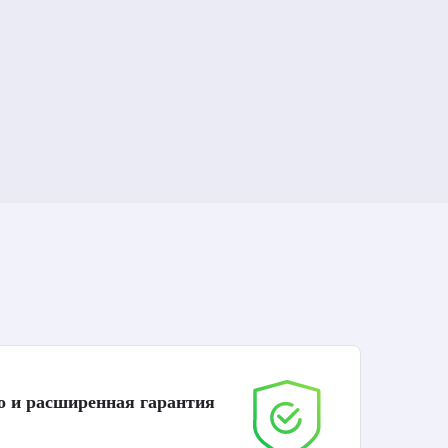
о и расширенная гарантия
До