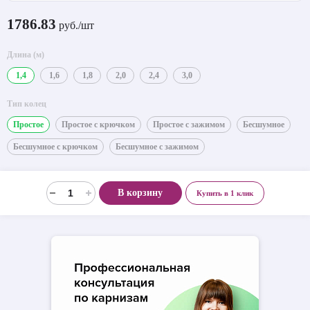
1786.83
руб./шт
Длина (м)
1,4
1,6
1,8
2,0
2,4
3,0
Тип колец
Простое
Простое с крючком
Простое с зажимом
Бесшумное
Бесшумное с крючком
Бесшумное с зажимом
В корзину
Купить в 1 клик