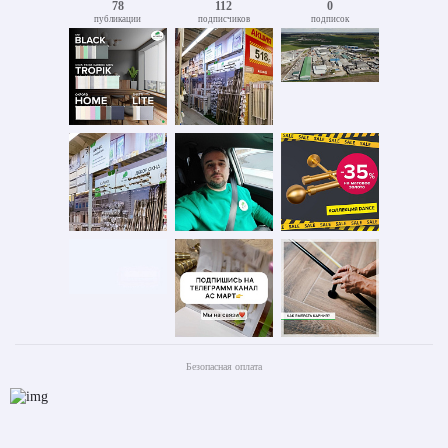
78
112
0
публикации
подписчиков
подписок
Безопасная оплата