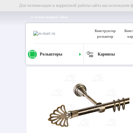
Для оптимизации и корректной работы сайта мы используем фа
51 человек выбирает сейчас
Конструктор
Конс
рольштор
ка
Рольшторы
Карнизы
Главная
Карнизы
Металлические карнизы
Карниз д