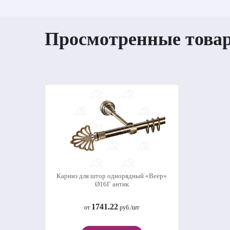
Просмотренные това
Карниз для штор однорядный «Веер»
Ø16Г антик
1741.22
от
руб./шт