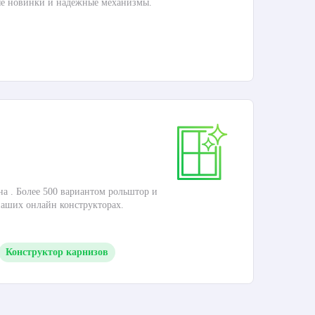
ые новинки и надежные механизмы.
П
Ка
на . Более 500 вариантом рольштор и
Это
наших онлайн конструкторах.
кар
Конструктор карнизов
П