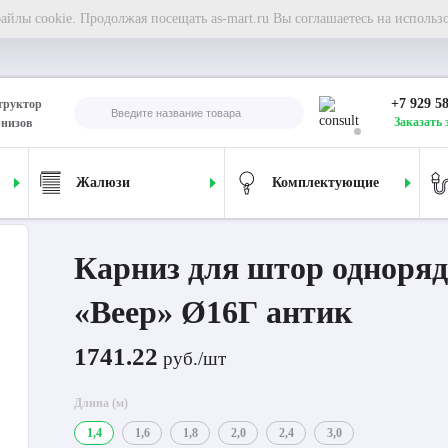
йлы cookie. Продолжая посещать as-mart.ru Вы соглашаетесь на использ
+7 929 5
труктор
Заказать 
рнизов
Жалюзи
Комплектующие
ля штор однорядный «Веер» Ø16Г антик
Карниз для штор одноря
«Веер» Ø16Г антик
1741.22
руб./шт
Длина (м)
1,4
1,6
1,8
2,0
2,4
3,0