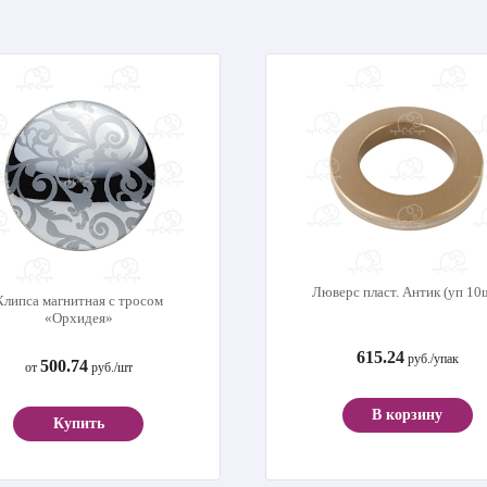
Люверс пласт. Антик (уп 10
Клипса магнитная с тросом
«Орхидея»
615.24
руб./упак
500.74
от
руб./шт
В корзину
Купить