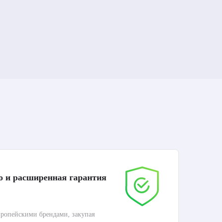
о и расширенная гарантия
До
ропейскими брендами, закупая
Дос