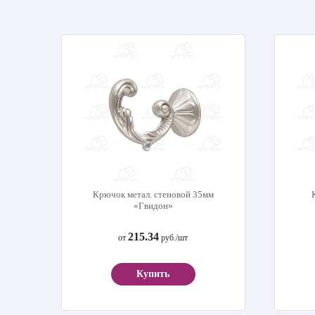
Крючок метал. стеновой 35мм
«Гвидон»
215.34
от
руб./шт
Купить