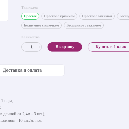
Тип колец
Простое
Простое с крючком
Простое с зажимом
Бесш
Бесшумное с крючком
Бесшумное с зажимом
Количество
В корзину
Купить в 1 клик
Доставка и оплата
 1 пара;
;
в длиной от 2,4м - 3 шт.);
ажимом - 10 шт./м. пог.