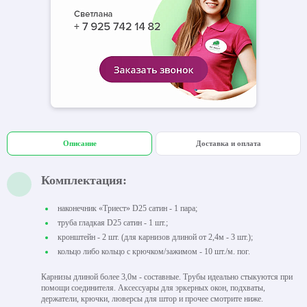
Описание
Доставка и оплата
Комплектация:
наконечник «Триест» D25 сатин - 1 пара;
труба гладкая D25 сатин - 1 шт.;
кронштейн - 2 шт. (для карнизов длиной от 2,4м - 3 шт.);
кольцо либо кольцо с крючком/зажимом - 10 шт./м. пог.
Карнизы длиной более 3,0м - составные. Трубы идеально стыкуются при
помощи соединителя. Аксессуары для эркерных окон, подхваты,
держатели, крючки, люверсы для штор и прочее смотрите ниже.