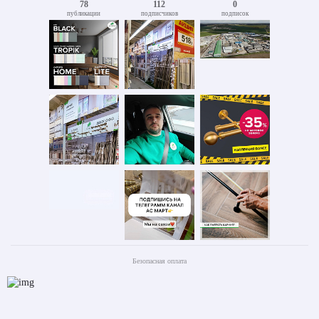
78
112
0
публикации
подписчиков
подписок
Безопасная оплата