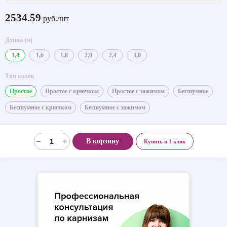
2534.59
руб./шт
Длина (м)
1,4
1,6
1,8
2,0
2,4
3,0
Тип колец
Простое
Простое с крючком
Простое с зажимом
Бесшумное
Бесшумное с крючком
Бесшумное с зажимом
В корзину
Купить в 1 клик