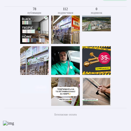
78
112
0
публикации
подписчиков
подписок
Безопасная оплата