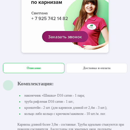
Описание
Доставка и оплата
Комплектация:
наконечник «Шишка» D16 сатин - 1 пара;
труба рифленая D16 сатин - 1 шт.;
кронштейн - 2 шт. (для карнизов длиной от 2,4м - 3 шт.);
кольцо либо кольцо с крючком/зажимом - 10 шт./м. пог.
Карнизы длиной более 3,0м - составные. Трубы идеально стыкуются при
помощи соединителя. Аксессуары для эркерных окон, подхваты,