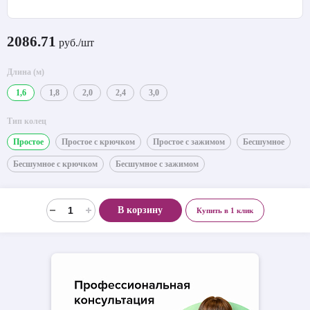
2086.71
руб./шт
Длина (м)
1,6
1,8
2,0
2,4
3,0
Тип колец
Простое
Простое с крючком
Простое с зажимом
Бесшумное
Бесшумное с крючком
Бесшумное с зажимом
В корзину
Купить в 1 клик