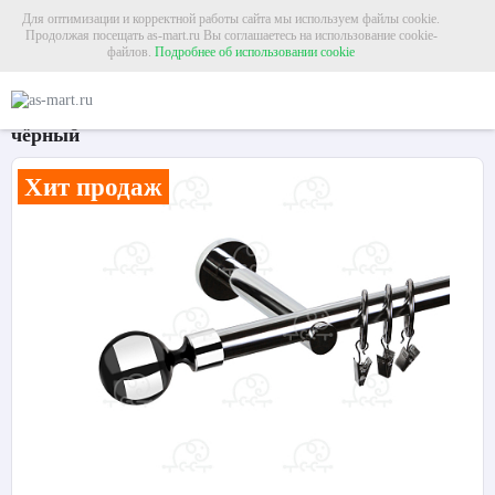
Для оптимизации и корректной работы сайта мы используем файлы cookie.
Продолжая посещать as-mart.ru Вы соглашаетесь на использование cookie-
файлов.
Подробнее об использовании cookie
Главная
Карнизы
Металлические карнизы
Карниз для штор однорядный 
Карниз для штор однорядный «Шар» Ø19Г хром/
чёрный
Хит продаж