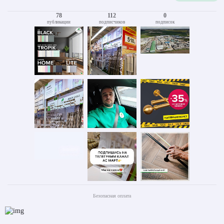
78
112
0
публикации
подписчиков
подписок
Безопасная оплата