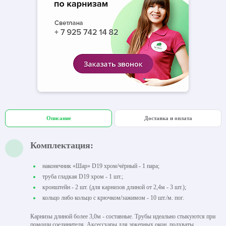
Описание
Доставка и оплата
Комплектация:
наконечник «Шар» D19 хром/чёрный - 1 пара;
труба гладкая D19 хром - 1 шт.;
кронштейн - 2 шт. (для карнизов длиной от 2,4м - 3 шт.);
кольцо либо кольцо с крючком/зажимом - 10 шт./м. пог.
Карнизы длиной более 3,0м - составные. Трубы идеально стыкуются при
помощи соединителя. Аксессуары для эркерных окон, подхваты,