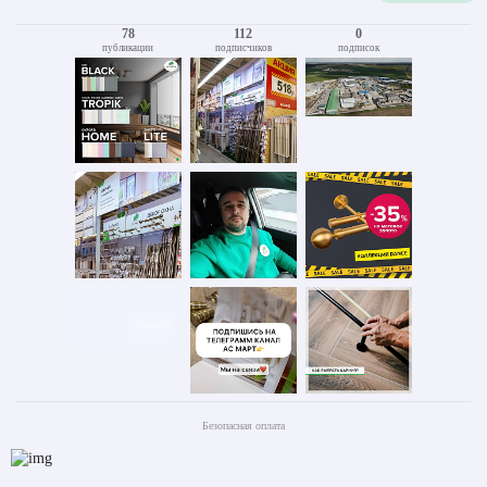
78
112
0
публикации
подписчиков
подписок
Безопасная оплата