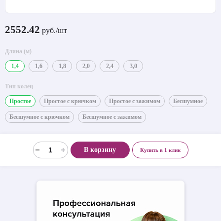
2552.42
руб./шт
Длина (м)
1,4
1,6
1,8
2,0
2,4
3,0
Тип колец
Простое
Простое с крючком
Простое с зажимом
Бесшумное
Бесшумное с крючком
Бесшумное с зажимом
В корзину
Купить в 1 клик