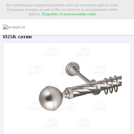
Для оптимизации и корректной работы сайта мы используем файлы cookie.
Продолжая посещать as-mart.ru Вы соглашаетесь на использование cookie-
файлов.
Подробнее об использовании cookie
Главная
Карнизы
Металлические карнизы
Карниз для штор однорядный 
Карниз для штор однорядный «Шар большой»
Ø25К сатин