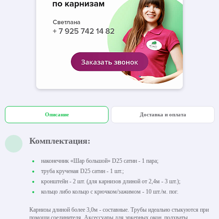
Описание
Доставка и оплата
Комплектация:
наконечник «Шар большой» D25 сатин - 1 пара;
труба крученая D25 сатин - 1 шт.;
кронштейн - 2 шт. (для карнизов длиной от 2,4м - 3 шт.);
кольцо либо кольцо с крючком/зажимом - 10 шт./м. пог.
Карнизы длиной более 3,0м - составные. Трубы идеально стыкуются при
помощи соединителя. Аксессуары для эркерных окон, подхваты,