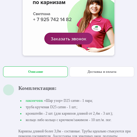
Описание
Доставка и оплата
Комплектация:
наконечник
«Шар узор» D25 сатин - 1 пара;
труба крученая D25 сатин - 1 шт.;
кронштейн - 2 шт. (для карнизов длиной от 2,4м - 3 шт.);
кольцо либо кольцо с крючком/зажимом - 10 шт./м. пог.
Карнизы длиной более 3,0м - составные. Трубы идеально стыкуются при
помощи соединителя. Аксессуары для эркерных окон, подхваты,