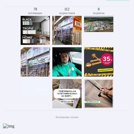
78
112
0
публикации
подписчиков
подписок
Безопасная оплата