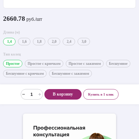
2660.78
руб./шт
Длина (м)
1,4
1,6
1,8
2,0
2,4
3,0
Тип колец
Простое
Простое с крючком
Простое с зажимом
Бесшумное
Бесшумное с крючком
Бесшумное с зажимом
В корзину
Купить в 1 клик