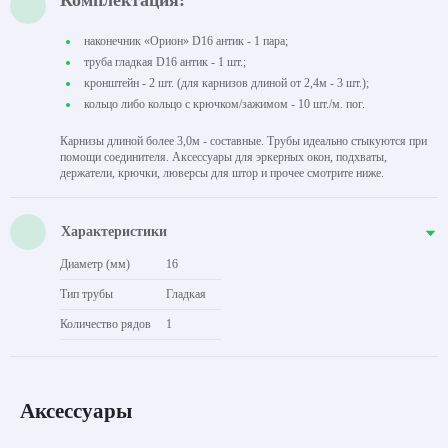
Комплектация:
наконечник «Орион» D16 антик - 1 пара;
труба гладкая D16 антик - 1 шт.;
кронштейн - 2 шт. (для карнизов длиной от 2,4м - 3 шт.);
кольцо либо кольцо с крючком/зажимом - 10 шт./м. пог.
Карнизы длиной более 3,0м - составные. Трубы идеально стыкуются при
помощи соединителя. Аксессуары для эркерных окон, подхваты,
держатели, крючки, люверсы для штор и прочее смотрите ниже.
Характеристики
Диаметр (мм)
16
Тип трубы
Гладкая
Количество рядов
1
Аксессуары