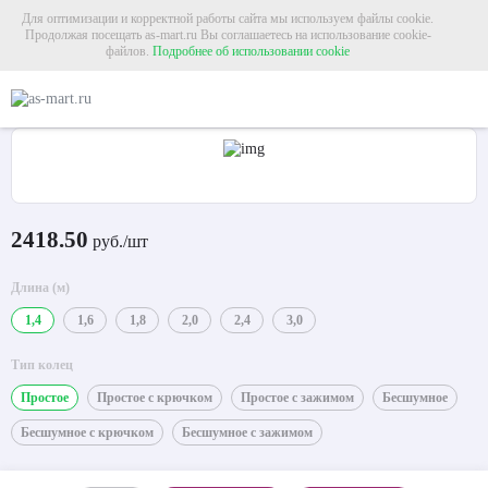
Для оптимизации и корректной работы сайта мы используем файлы cookie.
Продолжая посещать as-mart.ru Вы соглашаетесь на использование cookie-
файлов.
Подробнее об использовании cookie
Главная
Карнизы
Металлические карнизы
Карниз для штор однорядный «
Карниз для штор однорядный «Орион» Ø16Г антик
2418.50
руб./шт
Длина (м)
1,4
1,6
1,8
2,0
2,4
3,0
Тип колец
Простое
Простое с крючком
Простое с зажимом
Бесшумное
Бесшумное с крючком
Бесшумное с зажимом