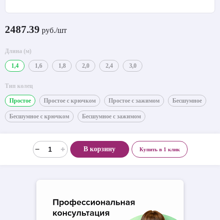
2487.39
руб./шт
Длина (м)
1,4
1,6
1,8
2,0
2,4
3,0
Тип колец
Простое
Простое с крючком
Простое с зажимом
Бесшумное
Бесшумное с крючком
Бесшумное с зажимом
В корзину
Купить в 1 клик