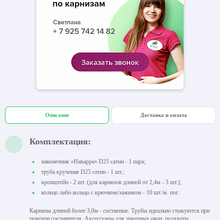
Описание
Доставка и оплата
Комплектация:
наконечник «Наварра» D25 сатин - 1 пара;
труба крученая D25 сатин - 1 шт.;
кронштейн - 2 шт. (для карнизов длиной от 2,4м - 3 шт.);
кольцо либо кольцо с крючком/зажимом - 10 шт./м. пог.
Карнизы длиной более 3,0м - составные. Трубы идеально стыкуются при
помощи соединителя. Аксессуары для эркерных окон, подхваты,