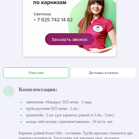
Описание
Доставка и оплата
Комплектация:
наконечник «Наварра» D25 антик - 1 пара;
труба крученая D25 антик - 1 шт.;
кронштейн - 2 шт. (для карнизов длиной от 2,4м - 3 шт.);
кольцо либо кольцо с крючком/зажимом - 10 шт./м. пог.
Карнизы длиной более 3,0м - составные. Трубы идеально стыкуются при
помощи соединителя. Аксессуары для эркерных окон, подхваты,