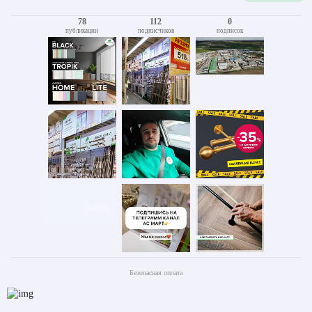
78
112
0
публикации
подписчиков
подписок
Безопасная оплата