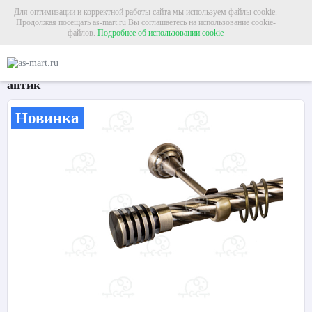
Для оптимизации и корректной работы сайта мы используем файлы cookie.
Продолжая посещать as-mart.ru Вы соглашаетесь на использование cookie-
файлов.
Подробнее об использовании cookie
Главная
Карнизы
Металлические карнизы
Карниз для штор однорядный «
Карниз для штор однорядный «Наварра» Ø25К
антик
Новинка