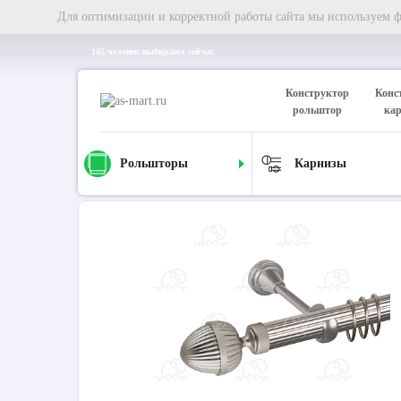
Для оптимизации и корректной работы сайта мы используем фа
145 человек выбирают сейчас
Конструктор
Конс
рольштор
ка
Рольшторы
Карнизы
Главная
Карнизы
Металлические карнизы
Карниз д