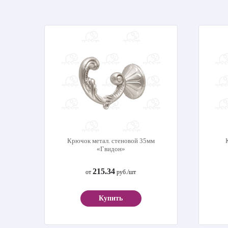
Крючок метал. стеновой 35мм
«Гвидон»
215.34
от
руб./шт
Купить