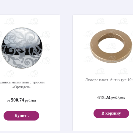
Люверс пласт. Антик (уп 10
Клипса магнитная с тросом
«Орхидея»
615.24
руб./упак
500.74
от
руб./шт
В корзину
Купить