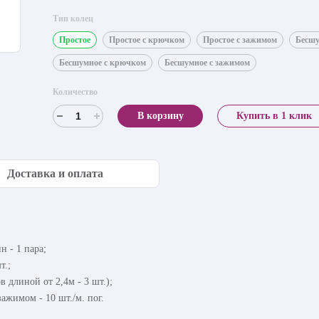
Тип колец
Простое
Простое с крючком
Простое с зажимом
Бесш
Бесшумное с крючком
Бесшумное с зажимом
Количество
В корзину
Купить в 1 клик
Доставка и оплата
 - 1 пара;
т.;
в длиной от 2,4м - 3 шт.);
ажимом - 10 шт./м. пог.