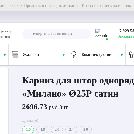
йлы cookie. Продолжая посещать as-mart.ru Вы соглашаетесь на использ
+7 929 5
труктор
Заказать 
рнизов
Жалюзи
Комплектующие
ля штор однорядный «Милано» Ø25Р сатин
Карниз для штор одноря
«Милано» Ø25Р сатин
2696.73
руб./шт
Длина (м)
1,6
1,8
2,0
2,4
3,0