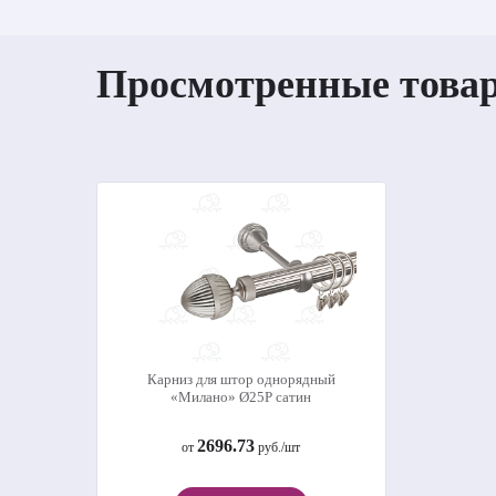
Просмотренные това
Карниз для штор однорядный
«Милано» Ø25Р сатин
2696.73
от
руб./шт