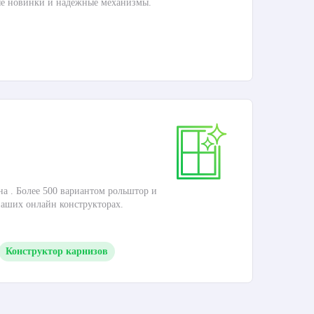
ые новинки и надежные механизмы.
П
Ка
на . Более 500 вариантом рольштор и
Это
наших онлайн конструкторах.
кар
Конструктор карнизов
П