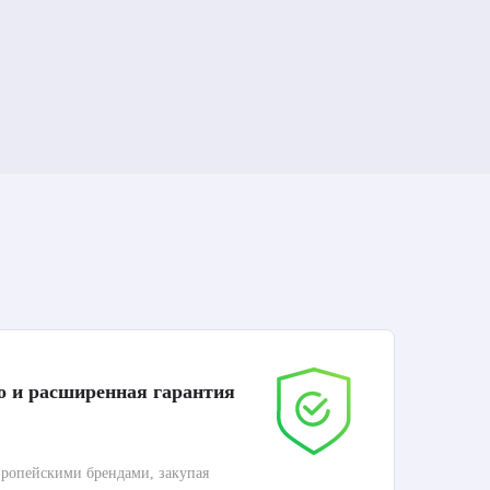
о и расширенная гарантия
До
ропейскими брендами, закупая
Дос