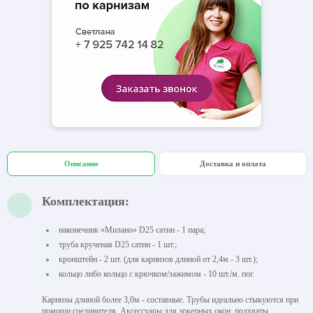
Описание
Доставка и оплата
Комплектация:
наконечник «Милано» D25 сатин - 1 пара;
труба крученая D25 сатин - 1 шт.;
кронштейн - 2 шт. (для карнизов длиной от 2,4м - 3 шт.);
кольцо либо кольцо с крючком/зажимом - 10 шт./м. пог.
Карнизы длиной более 3,0м - составные. Трубы идеально стыкуются при
помощи соединителя. Аксессуары для эркерных окон, подхваты,