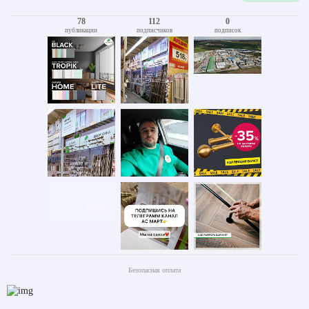
78
112
0
публикации
подписчиков
подписок
Безопасная оплата