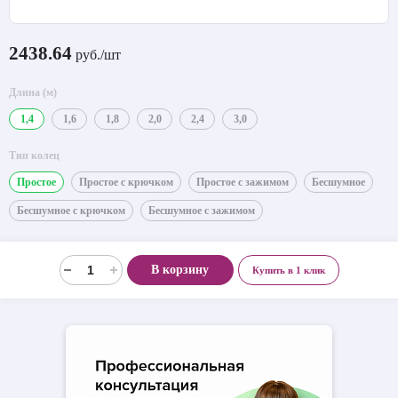
2438.64
руб./шт
Длина (м)
1,4
1,6
1,8
2,0
2,4
3,0
Тип колец
Простое
Простое с крючком
Простое с зажимом
Бесшумное
Бесшумное с крючком
Бесшумное с зажимом
В корзину
Купить в 1 клик