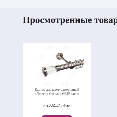
Просмотренные това
Карниз для штор однорядный
«Люксор Стекло» Ø25Р сатин
2832.17
от
руб./шт