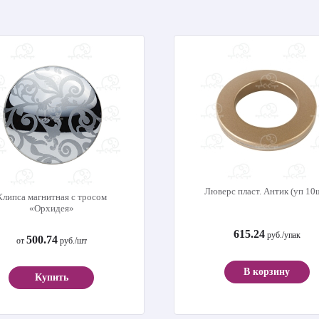
Люверс пласт. Антик (уп 10
Клипса магнитная с тросом
«Орхидея»
615.24
руб./упак
500.74
от
руб./шт
В корзину
Купить