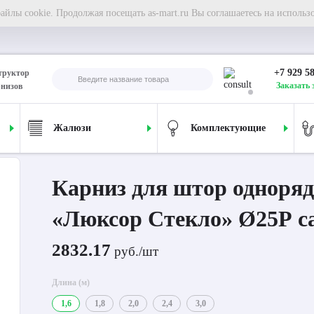
йлы cookie. Продолжая посещать as-mart.ru Вы соглашаетесь на использ
+7 929 5
труктор
Заказать 
рнизов
Жалюзи
Комплектующие
ля штор однорядный «Люксор Стекло» Ø25Р сатин
Карниз для штор одноря
«Люксор Стекло» Ø25Р с
2832.17
руб./шт
Длина (м)
1,6
1,8
2,0
2,4
3,0