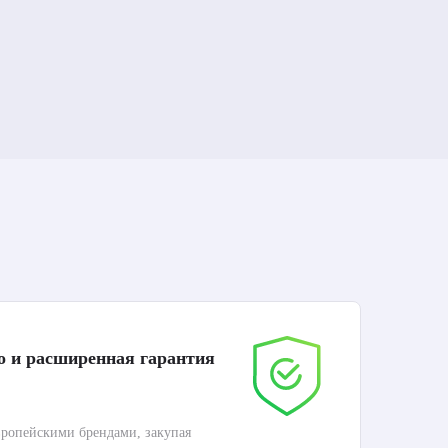
о и расширенная гарантия
До
ропейскими брендами, закупая
Дос