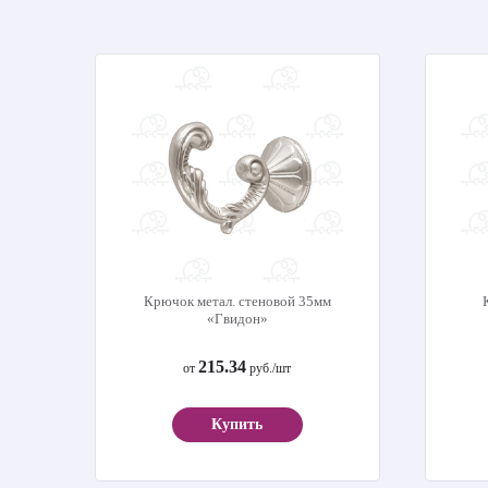
Крючок метал. стеновой 35мм
«Гвидон»
215.34
от
руб./шт
Купить