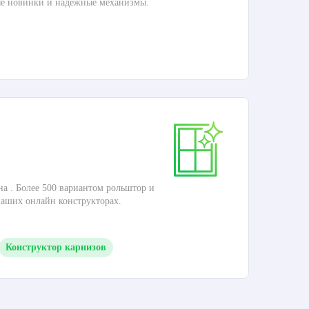
ые новинки и надежные механизмы.
П
Ка
на . Более 500 вариантом рольштор и
Это
наших онлайн конструкторах.
кар
Конструктор карнизов
П