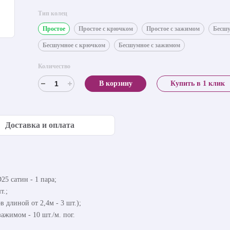
Тип колец
Простое
Простое с крючком
Простое с зажимом
Бесш
Бесшумное с крючком
Бесшумное с зажимом
Количество
В корзину
Купить в 1 клик
Доставка и оплата
5 сатин - 1 пара;
т.;
в длиной от 2,4м - 3 шт.);
ажимом - 10 шт./м. пог.