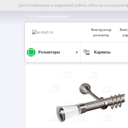
Для оптимизации и корректной работы сайта мы используем фа
177 человек выбирают сейчас
Конструктор
Конс
рольштор
ка
Рольшторы
Карнизы
Главная
Карнизы
Металлические карнизы
Карниз д