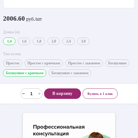
2006.60
руб./шт
Длина (м)
1,4
1,6
1,8
2,0
2,4
3,0
Тип колец
Простое
Простое с крючком
Простое с зажимом
Бесшумное
Бесшумное с крючком
Бесшумное с зажимом
В корзину
Купить в 1 клик