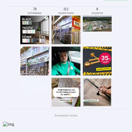
78
112
0
публикации
подписчиков
подписок
Безопасная оплата