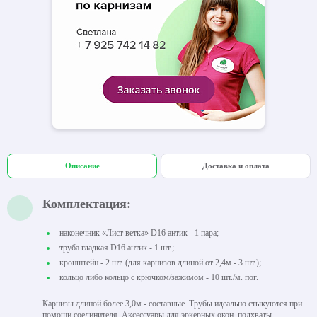
Описание
Доставка и оплата
Комплектация:
наконечник «Лист ветка» D16 антик - 1 пара;
труба гладкая D16 антик - 1 шт.;
кронштейн - 2 шт. (для карнизов длиной от 2,4м - 3 шт.);
кольцо либо кольцо с крючком/зажимом - 10 шт./м. пог.
Карнизы длиной более 3,0м - составные. Трубы идеально стыкуются при
помощи соединителя. Аксессуары для эркерных окон, подхваты,