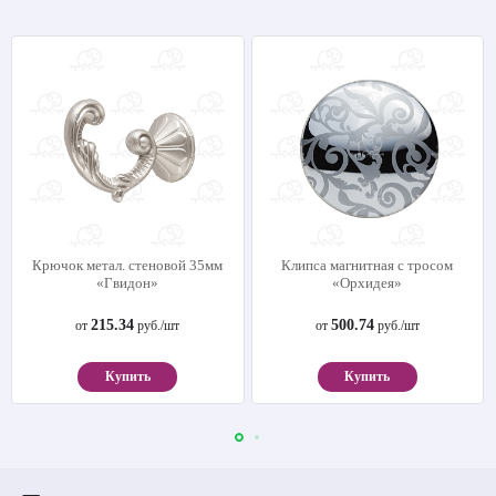
Крючок метал. стеновой 35мм
Клипса магнитная с тросом
«Гвидон»
«Орхидея»
215.34
500.74
от
руб./шт
от
руб./шт
Купить
Купить