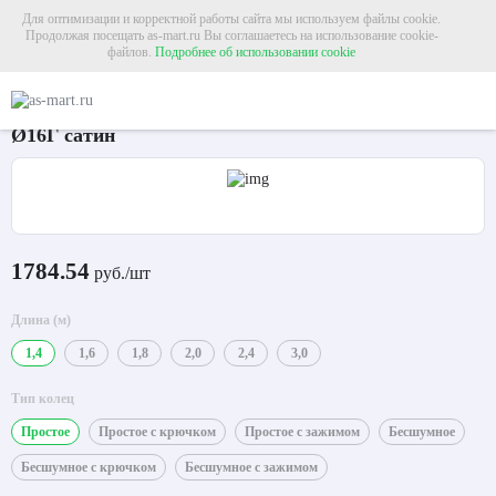
Для оптимизации и корректной работы сайта мы используем файлы cookie.
Продолжая посещать as-mart.ru Вы соглашаетесь на использование cookie-
файлов.
Подробнее об использовании cookie
Главная
Карнизы
Металлические карнизы
Карниз для штор однорядный «
Карниз для штор однорядный «Лист большой»
Ø16Г сатин
1784.54
руб./шт
Длина (м)
1,4
1,6
1,8
2,0
2,4
3,0
Тип колец
Простое
Простое с крючком
Простое с зажимом
Бесшумное
Бесшумное с крючком
Бесшумное с зажимом