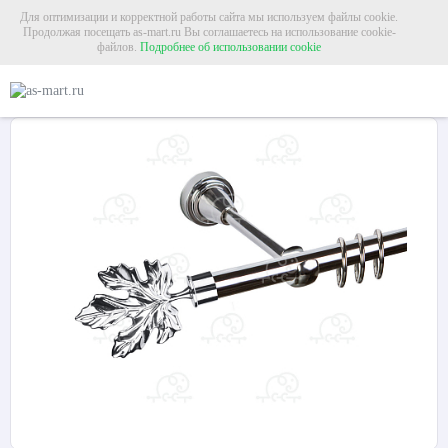
Для оптимизации и корректной работы сайта мы используем файлы cookie.
Продолжая посещать as-mart.ru Вы соглашаетесь на использование cookie-
файлов.
Подробнее об использовании cookie
Главная
Карнизы
Металлические карнизы
Карниз для штор однорядный «
Карниз для штор однорядный «Клён» Ø16Г хром