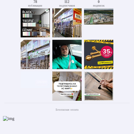
78
112
0
публикации
подписчиков
подписок
Безопасная оплата