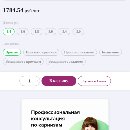
1784.54
руб./шт
Длина (м)
1,4
1,6
1,8
2,0
2,4
3,0
Тип колец
Простое
Простое с крючком
Простое с зажимом
Бесшумное
Бесшумное с крючком
Бесшумное с зажимом
В корзину
Купить в 1 клик