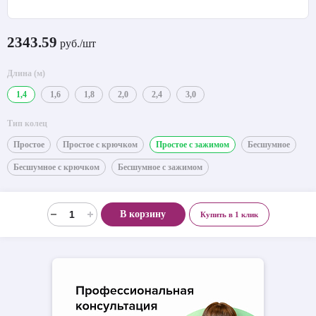
2343.59
руб./шт
Длина (м)
1,4
1,6
1,8
2,0
2,4
3,0
Тип колец
Простое
Простое с крючком
Простое с зажимом
Бесшумное
Бесшумное с крючком
Бесшумное с зажимом
В корзину
Купить в 1 клик